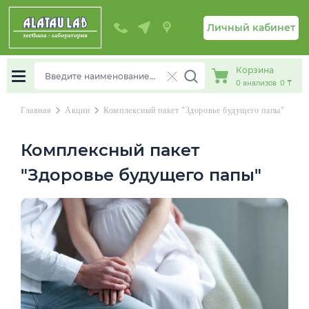
Личный кабинет
Корзина
0
анализов
0 ₸
chevron_right
chevron_right
Главная
Акции
Комплексный пакет "Здоровье будущего папы"
Комплексный пакет
"Здоровье будущего папы"