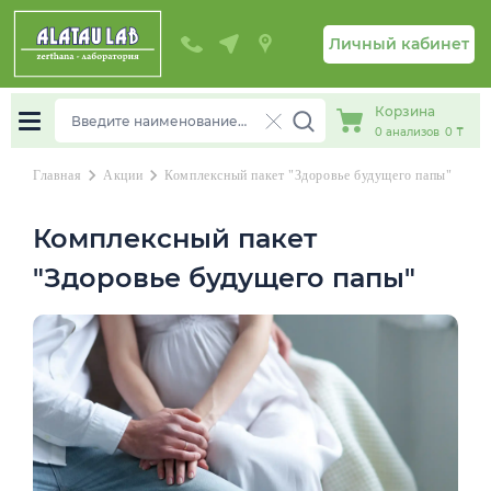
Личный кабинет
Корзина
0
анализов
0 ₸
chevron_right
chevron_right
Главная
Акции
Комплексный пакет "Здоровье будущего папы"
Комплексный пакет
"Здоровье будущего папы"