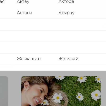
Г.
Кызылорда
Наши пункты
е ваш город
ая
Актау
Актобе
орде
Астана
Атырау