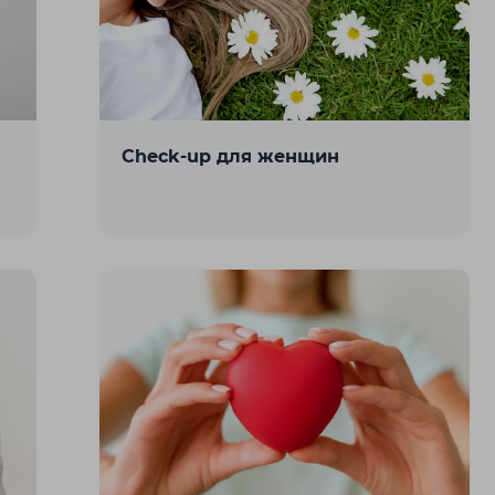
Жезказган
Жетысай
Каскелен
Кокшетау
Check-up для женщин
Костанай
Кызылорда
Петропавловск