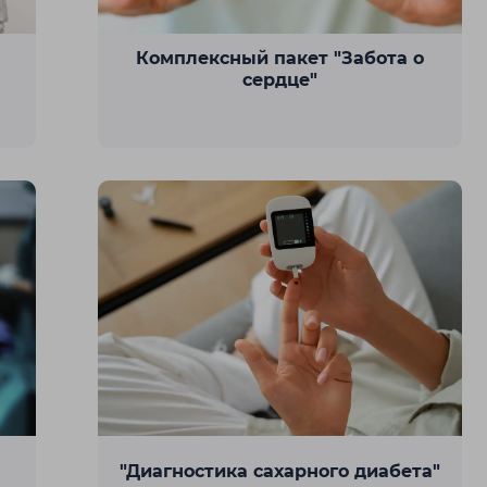
Комплексный пакет "Забота о
сердце"
ан
Тараз
Темиртау
ская
"Диагностика сахарного диабета"