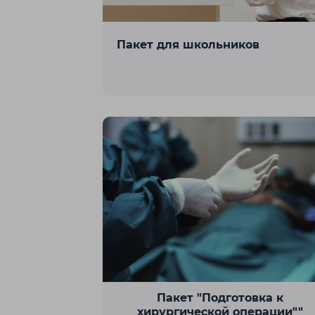
Рудный
С
Пакет для школьников
Сатпаев
Т
Талдыкорг
Туркестан
область
У
Уральск
Ч
Пакет "Подготовка к
Чунджа
хирургической операции""