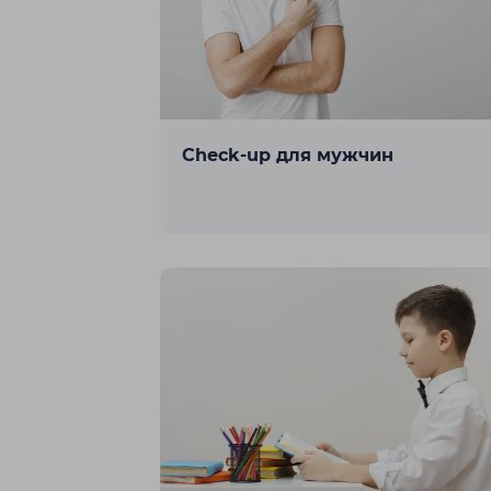
Жаркент
К
Караганда
Check-up для мужчин
Кордай
Л
Лисаковск
П
Павлодар
Р