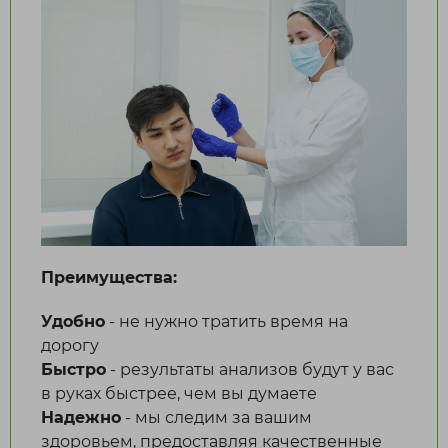
Лисаковск
П
Павлодар
Петропавловск
Р
Рудный
Преимущества:
С
Удобно
- не нужно тратить время на
Сатпаев
дорогу
Быстро
- результаты анализов будут у вас
Т
в руках быстрее, чем вы думаете
Надежно
- мы следим за вашим
Талдыкорган
здоровьем, предоставляя качественные