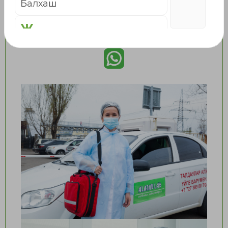
Балхаш
WhatsApp для Заказа: +7
Ж
(771) 719 09 66
Жаркент
Жезказган
Жетысай
К
Караганда
Каскелен
Кокшетау
Кордай
Костанай
Кызылорда
Л