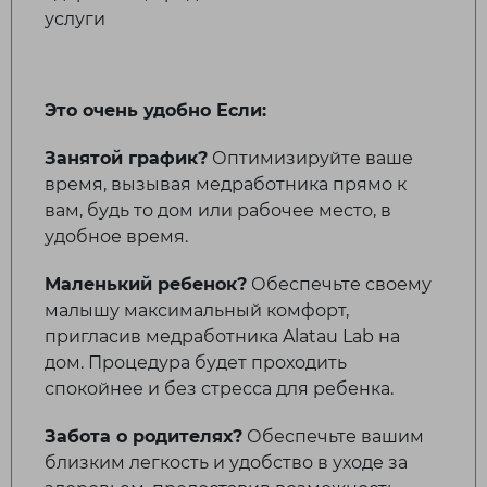
Тараз
услуги
Темиртау
Туркестанская область
У
Это очень удобно Если:
Занятой график?
Оптимизируйте ваше
Уральск
время, вызывая медработника прямо к
вам, будь то дом или рабочее место, в
Ч
удобное время.
Чунджа
Маленький ребенок?
Обеспечьте своему
малышу максимальный комфорт,
Ш
пригласив медработника Alatau Lab на
дом. Процедура будет проходить
Шахтинск
спокойнее и без стресса для ребенка.
Шымкент
Забота о родителях?
Обеспечьте вашим
близким легкость и удобство в уходе за