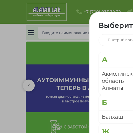
+7 (700) 933 32 72
Выберит
А
Акмолинск
область
<
Алматы
Б
Балхаш
Ж