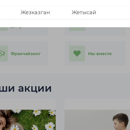
Жезказган
Жетысай
Анализ на
Наши акции
дому
Каскелен
Кокшетау
Костанай
Кызылорда
Франчайзинг
Мы вместе
ши акции
Петропавловск