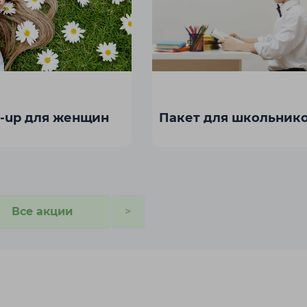
-up для женщин
Пакет для школьник
ан
Тараз
Темиртау
ская
Все акции
>