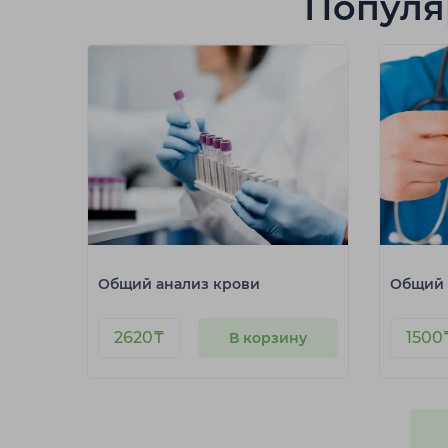
Популя
Ш
Шахтинск
Общий анализ крови
Общий 
2620
₸
1500
В корзину