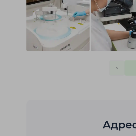
<
Адре