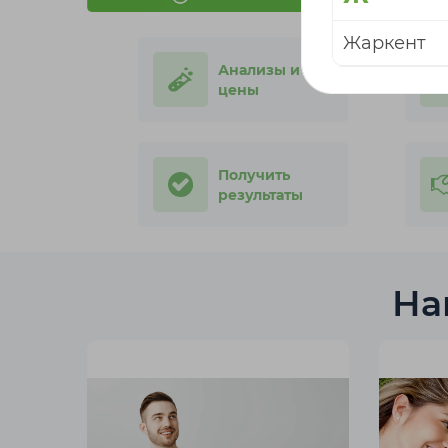
Жаркент
Анализы и
К
цены
Караганда
Кордай
Получить
результаты
Л
Лисаковск
На
П
Павлодар
Р