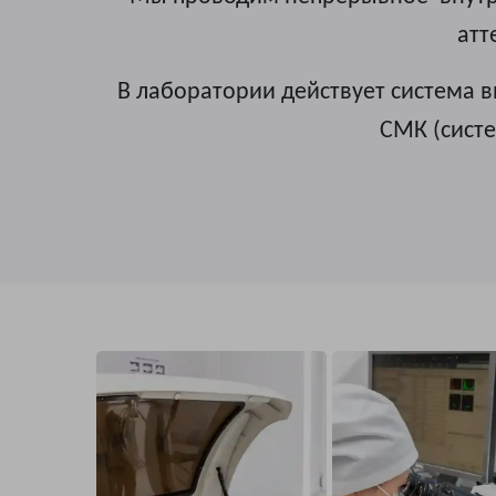
атт
В лаборатории действует система в
СМК (сист