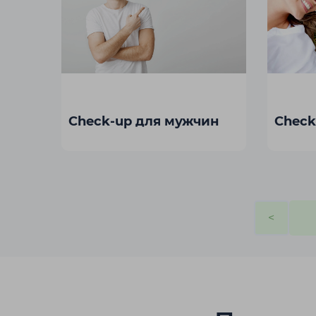
Рудный
С
Сатпаев
Т
ет
Check-up для мужчин
Check
Талдыкорг
Туркестан
область
У
<
Уральск
Ч
Чунджа