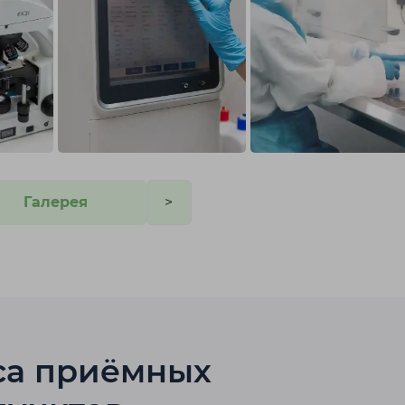
Галерея
>
са приёмных