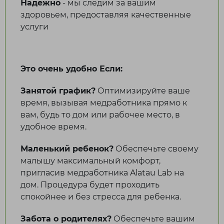
Тараз
Надежно
- мы следим за вашим
Темиртау
здоровьем, предоставляя качественные
Туркестанская область
услуги
У
Это очень удобно Если:
Уральск
Занятой график?
Оптимизируйте ваше
Ч
время, вызывая медработника прямо к
вам, будь то дом или рабочее место, в
Чунджа
удобное время.
Ш
Маленький ребенок?
Обеспечьте своему
малышу максимальный комфорт,
Шахтинск
пригласив медработника Alatau Lab на
Шымкент
дом. Процедура будет проходить
спокойнее и без стресса для ребенка.
Забота о родителях?
Обеспечьте вашим