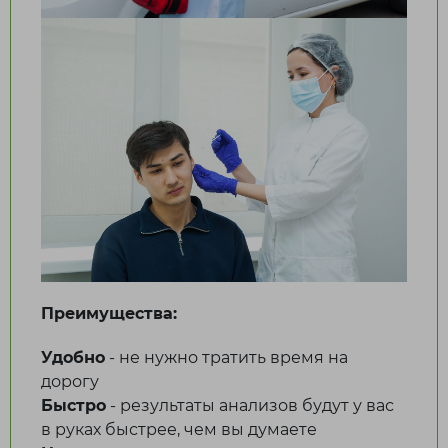
Лисаковск
П
Павлодар
Петропавловск
Р
Рудный
С
Преимущества:
Сатпаев
Удобно
- не нужно тратить время на
Т
дорогу
Быстро
- результаты анализов будут у вас
Талдыкорган
в руках быстрее, чем вы думаете