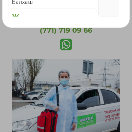
Балхаш
выезд бесплатный
Ж
WhatsApp для Заказа: +7
(771) 719 09 66
Жаркент
Жезказган
Жетысай
К
Караганда
Каскелен
Кокшетау
Кордай
Костанай
Кызылорда
Л