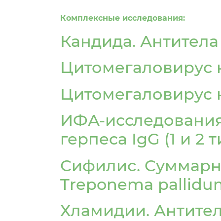
Комплексные исследования:
Кандида. Антитела 
Цитомегаловирус 
Цитомегаловирус к
ИФА-исследования
герпеса IgG (1 и 2 т
Сифилис. Cуммарны
Treponema pallidu
Хламидии. Антител