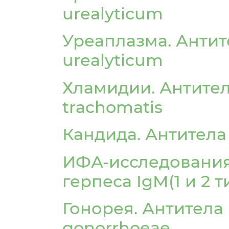
urealyticum
Уреаплазма. Антит
urealyticum
Хламидии. Антител
trachomatis
Кандида. Антитела 
ИФА-исследования
герпеса IgM(1 и 2 т
Гонорея. Антитела I
gonorrhoeae