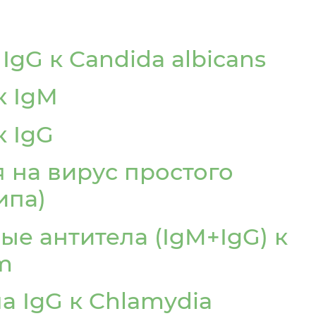
IgG к Candida albicans
к IgМ
 IgG
 на вирус простого
ипа)
е антитела (IgM+IgG) к
m
а IgG к Chlamydia