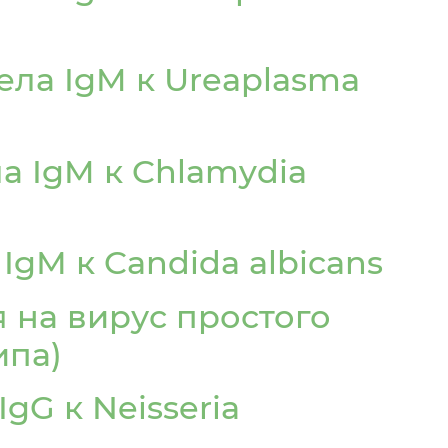
ела IgM к Ureaplasma
а IgM к Chlamydia
IgМ к Candida albicans
 на вирус простого
ипа)
gG к Neisseria