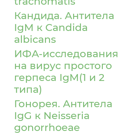
trachomatis
Кандида. Антитела
IgМ к Candida
albicans
ИФА-исследования
на вирус простого
герпеса IgM(1 и 2
типа)
Гонорея. Антитела
IgG к Neisseria
gonorrhoeae