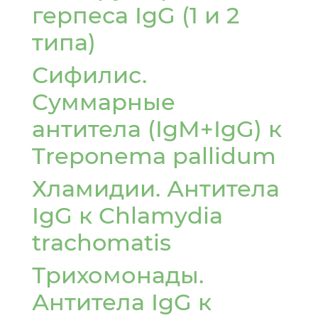
герпеса IgG (1 и 2
Уральск
типа)
Ч
Сифилис.
Cуммарные
Чунджа
антитела (IgM+IgG) к
Ш
Treponema pallidum
Шахтинск
Хламидии. Антитела
Шымкент
IgG к Chlamydia
trachomatis
Трихомонады.
Антитела IgG к