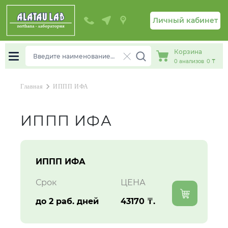
Жезказган
Личный кабинет
Жетысай
К
Корзина
0
анализов
0 ₸
Караганда
Каскелен
chevron_right
Главная
ИППП ИФА
Кокшетау
Кордай
ИППП ИФА
Костанай
Кызылорда
Л
ИППП ИФА
Срок
ЦЕНА
Лисаковск
до 2 раб. дней
43170 ₸.
П