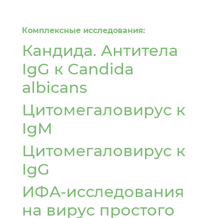
Павлодар
Петропавловск
Комплексные исследования:
Р
Кандида. Антитела
Рудный
IgG к Candida
albicans
С
Цитомегаловирус к
Сатпаев
IgМ
Т
Цитомегаловирус к
Талдыкорган
IgG
Тараз
Темиртау
ИФА-исследования
Туркестанская область
на вирус простого
У