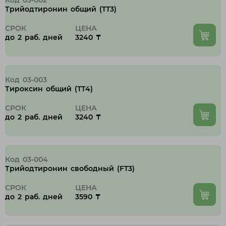
Код 03-002
Лисаковск
Трийодтиронин общий (TT3)
СРОК
ЦЕНА
П
до 2 раб. дней
3240 ₸
Павлодар
Петропавловск
Код 03-003
Тироксин общий (TТ4)
Р
СРОК
ЦЕНА
до 2 раб. дней
3240 ₸
Рудный
С
Код 03-004
Сатпаев
Трийодтиронин свободный (FT3)
СРОК
ЦЕНА
Т
до 2 раб. дней
3590 ₸
Талдыкорган