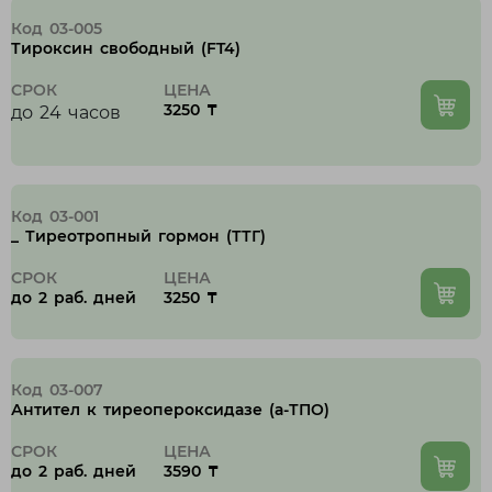
Тараз
Код 03-005
Темиртау
Тироксин cвободный (FT4)
Туркестанская область
СРОК
ЦЕНА
У
3250 ₸
до 24 часов
Уральск
Ч
Код 03-001
_ Тиреотропный гормон (ТТГ)
Чунджа
СРОК
ЦЕНА
до 2 раб. дней
3250 ₸
Ш
Шахтинск
Код 03-007
Шымкент
Антител к тиреопероксидазе (а-ТПО)
СРОК
ЦЕНА
до 2 раб. дней
3590 ₸