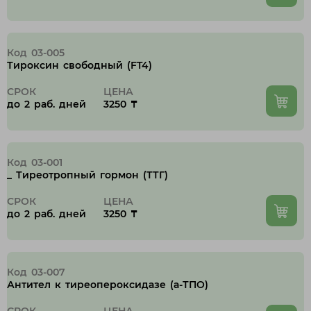
Тараз
Темиртау
Туркестанская область
Код 03-005
Тироксин cвободный (FT4)
У
СРОК
ЦЕНА
Уральск
до 2 раб. дней
3250 ₸
Ч
Код 03-001
Чунджа
_ Тиреотропный гормон (ТТГ)
СРОК
ЦЕНА
Ш
до 2 раб. дней
3250 ₸
Шахтинск
Шымкент
Код 03-007
Антител к тиреопероксидазе (а-ТПО)