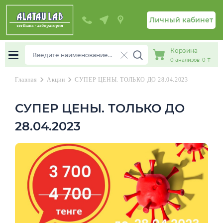
Личный кабинет
Корзина
0
анализов
0 ₸
chevron_right
chevron_right
Главная
Акции
СУПЕР ЦЕНЫ. ТОЛЬКО ДО 28.04.2023
СУПЕР ЦЕНЫ. ТОЛЬКО ДО
28.04.2023