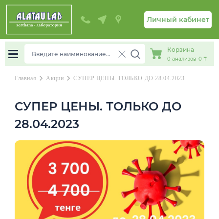
Личный кабинет
Корзина
0
анализов
0 ₸
chevron_right
chevron_right
Главная
Акции
СУПЕР ЦЕНЫ. ТОЛЬКО ДО 28.04.2023
СУПЕР ЦЕНЫ. ТОЛЬКО ДО
28.04.2023