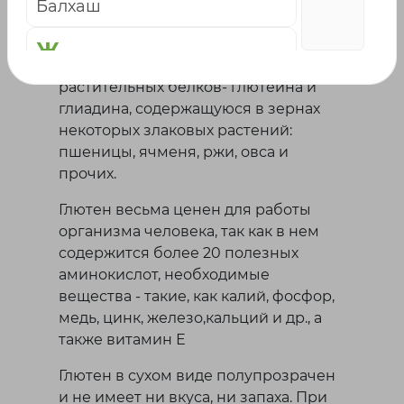
Балхаш
почему о глютене так много говорят?
Под понятием “глютен”
Ж
подразумевается совокупность
растительных белков- глютеина и
Жаркент
глиадина, содержащуюся в зернах
Жезказган
некоторых злаковых растений:
Жетысай
пшеницы, ячменя, ржи, овса и
прочих.
К
Глютен весьма ценен для работы
Караганда
организма человека, так как в нем
Каскелен
содержится более 20 полезных
Кокшетау
аминокислот, необходимые
Кордай
вещества - такие, как калий, фосфор,
Костанай
медь, цинк, железо,кальций и др., а
Кызылорда
также витамин Е
Л
Глютен в сухом виде полупрозрачен
и не имеет ни вкуса, ни запаха. При