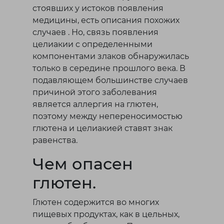
Тараз
стоявших у истоков появления
Темиртау
медицины, есть описания похожих
Туркестанская область
случаев . Но, связь появления
целиакии с определенными
У
компонентами злаков обнаружилась
только в середине прошлого века. В
Уральск
подавляющем большинстве случаев
причиной этого заболевания
Ч
является аллергия на глютен,
поэтому между непереносимостью
Чунджа
глютена и целиакией ставят знак
равенства.
Ш
Чем опасен
Шахтинск
глютен.
Шымкент
Глютен содержится во многих
пищевых продуктах, как в цельных,