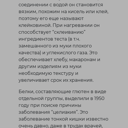
Лисаковск
соединении с водой он становится
вязким, похожим на кисель или клей,
П
поэтому его еще называют
клейковиной. При нагревании он
способствует “склеиванию”
Павлодар
ингредиентов теста (в т.ч.
Петропавловск
замешанного из муки плохого
Р
качества) и углекислого газа. Это
обеспечивает хлебу, макаронам и
другим изделиям из муки
Рудный
необходимую текстуру и
С
увеличивает срок их хранения.
Белки, составляющие глютен в виде
Сатпаев
отдельной группы, выделили в 1950
году при поиске причины
Т
заболевания “целиакия”. Это
заболевание тонкой кишки известно
Талдыкорган
очень давно, даже в трудах врачей,