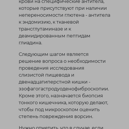
крови на специфические антитела,
которые присутствуют при наличии
непереносимости глютена - антитела
к эндомизию, к тканевой
трансглутаминазе и к
деамидированным пептидам
глиадина.
Следующим шагом является
решение вопроса о необходимости
проведения исследования
слизистой пищевода и
двенадцатиперстной кишки -
эзофагогастродуоденофиброскопии.
Кроме этого, назначается биопсия
тонкого кишечника, которую делают,
чтобы под микроскопом оценить
степень повреждения ворсин.
Нужно отметить, что в случае, если