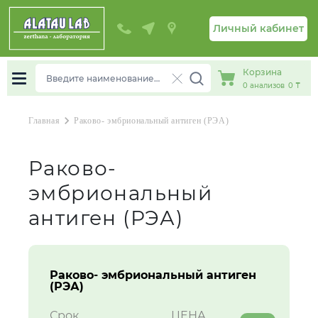
Личный кабинет
Корзина
0
анализов
0 ₸
chevron_right
Главная
Раково- эмбриональный антиген (РЭА)
Раково-
эмбриональный
антиген (РЭА)
Раково- эмбриональный антиген
(РЭА)
Срок
ЦЕНА