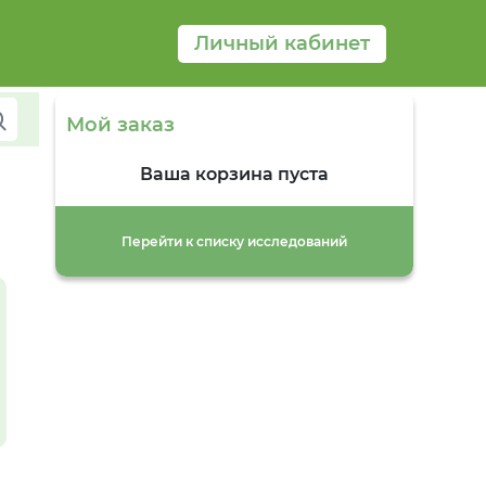
А
Личный кабинет
Б
Ж
К
Л
П
Мой заказ
Р
С
Т
Ваша корзина пуста
У
Ч
Ш
Перейти к списку исследований