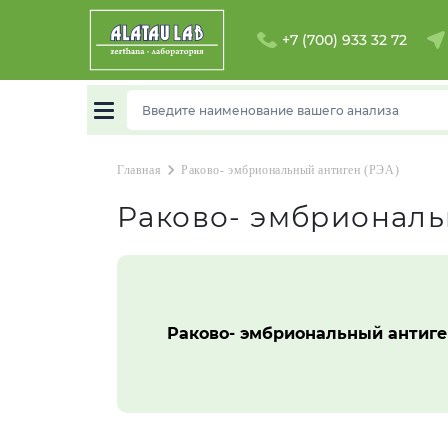
Акмолинск
+7 (700) 933 32 72
область
Алматы
Б
Балхаш
chevron_right
Главная
Раково- эмбриональный антиген (РЭА)
Ж
Раково- эмбриональ
Жаркент
К
Раково- эмбриональный антиге
Караганда
Кордай
Л