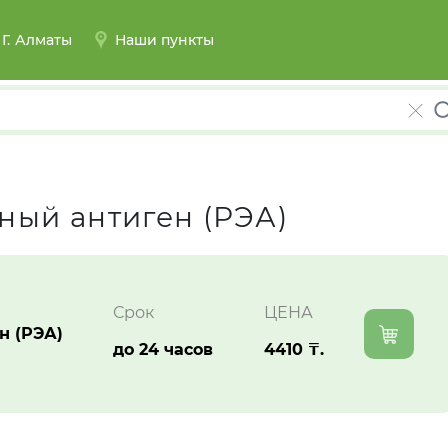
ая
Актау
Актобе
Г.
Алматы
Наши пункты
Астана
Атырау
ный антиген (РЭА)
Жезказган
Жетысай
Срок
ЦЕНА
н (РЭА)
до 24 часов
4410 ₸.
Каскелен
Кокшетау
Костанай
Кызылорда