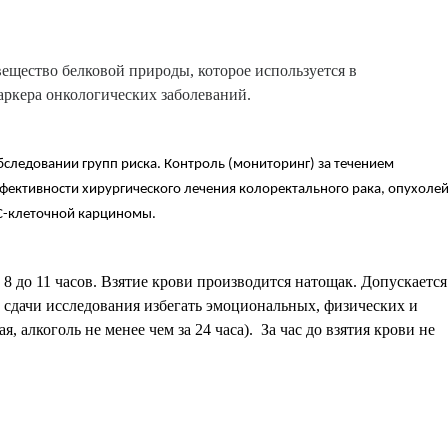
ещество белковой природы, которое используется в
аркера онкологических заболеваний.
Петропавловск
следовании групп риска. Контроль (мониторинг) за течением
фективности хирургического лечения колоректального рака, опухоле
 С-клеточной карциномы.
 8 до 11 часов. Взятие крови производится натощак. Допускается
е сдачи исследования избегать эмоциональных, физических и
, алкоголь не менее чем за 24 часа). За час до взятия крови не
ан
Тараз
Темиртау
ская