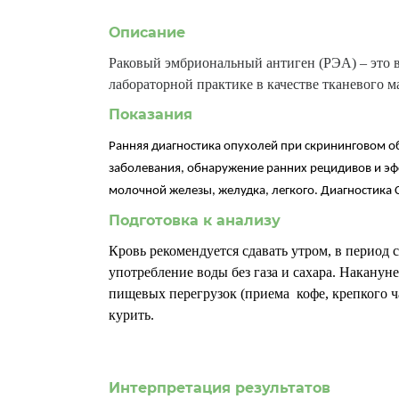
Лисаковск
Описание
Раковый эмбриональный антиген (РЭА) – это в
П
лабораторной практике в качестве тканевого м
Павлодар
Показания
Ранняя диагностика опухолей при скрининговом об
Р
заболевания, обнаружение ранних рецидивов и эф
молочной железы, желудка, легкого. Диагностика
Рудный
Подготовка к анализу
С
Кровь рекомендуется сдавать утром, в период с
употребление воды без газа и сахара. Наканун
Сатпаев
пищевых перегрузок (приема кофе, крепкого чая
курить.
Т
Талдыкорг
Интерпретация результатов
Туркестан