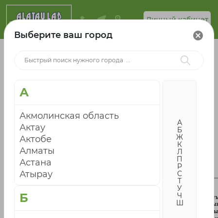
Личный кабинет
Выберите ваш город
cancel
Корзина
0
анализов
0 ₸
А
chevron_right
Главная
Публичный договор
Акмолинская область
Публичный договор в Балхаше
А
Актау
Б
Ж
Актобе
К
Алматы
Л
П
Астана
Р
Атырау
С
Т
У
Б
Ч
Ш