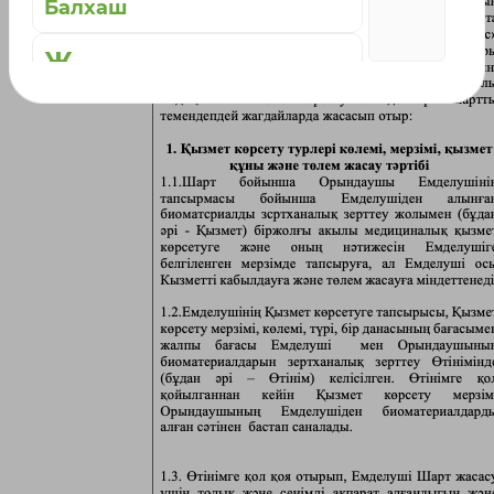
Балхаш
Ж
Жаркент
Жезказган
Жетысай
К
Караганда
Каскелен
Кокшетау
Кордай
Костанай
Кызылорда
Л