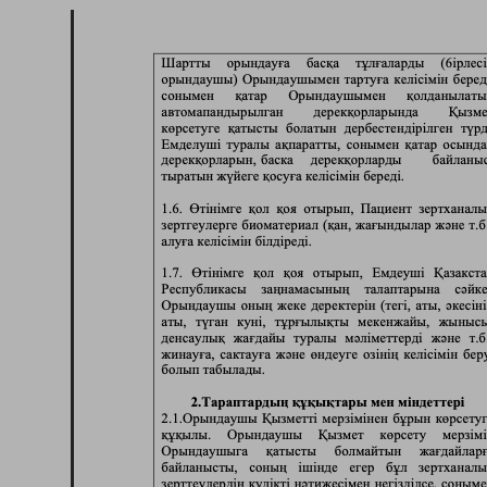
Тараз
Темиртау
Туркестанская область
У
Уральск
Ч
Чунджа
Ш
Шахтинск
Шымкент