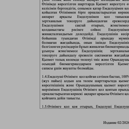
Лисаковск
П
Павлодар
Петропавловск
Р
Рудный
С
Сатпаев
Т
Талдыкорган