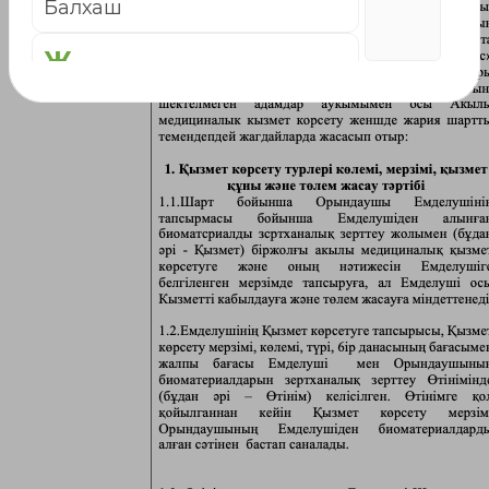
Балхаш
Ж
Жаркент
Жезказган
Жетысай
К
Караганда
Каскелен
Кокшетау
Кордай
Костанай
Кызылорда
Л