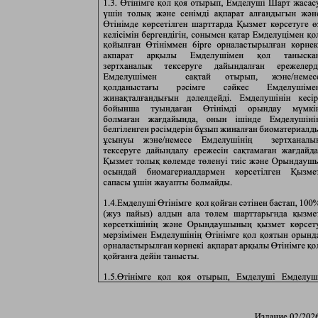
Лисаковск
П
Павлодар
Петропавловск
Р
Рудный
С
Сатпаев
Т
Талдыкорган