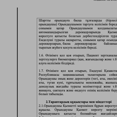
Тараз
Темиртау
Туркестанская область
У
Уральск
Ч
Чунджа
Ш
Шахтинск
Шымкент