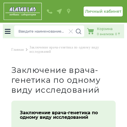
Личный кабинет
Корзина
0
анализов
0 ₸
Заключение врача-генетика по одному виду
chevron_right
Главная
исследований
Заключение врача-
генетика по одному
виду исследований
Заключение врача-генетика по
одному виду исследований