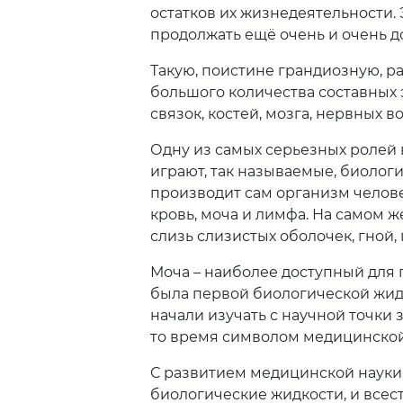
остатков их жизнедеятельности.
продолжать ещё очень и очень д
Жаркент
Такую, поистине грандиозную, 
К
большого количества составных э
связок, костей, мозга, нервных воло
Караганда
Кордай
Одну из самых серьезных ролей
играют, так называемые, биологи
Л
производит сам организм челове
кровь, моча и лимфа. На самом ж
Лисаковск
слизь слизистых оболочек, гной, 
Моча – наиболее доступный для 
П
была первой биологической жид
начали изучать с научной точки з
Павлодар
то время символом медицинско
Р
С развитием медицинской науки,
биологические жидкости, и всес