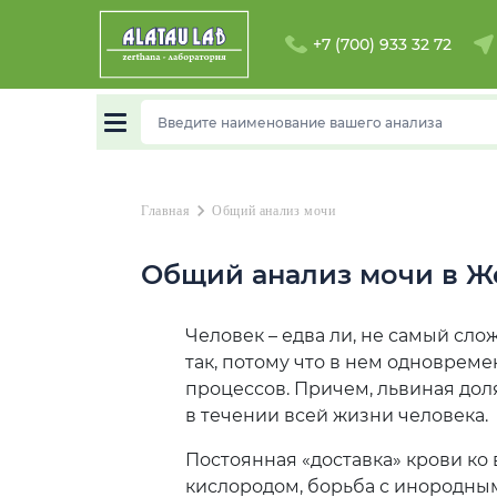
+7 (700) 933 32 72
Выберит
chevron_right
Главная
Общий анализ мочи
А
Общий анализ мочи в Ж
Акмолинск
область
Алматы
­­­Человек – едва ли, не самый 
так, потому что в нем одноврем
Б
процессов. Причем, львиная дол
в течении всей жизни человека.
Балхаш
Постоянная «доставка» крови ко
Ж
кислородом, борьба с инородн