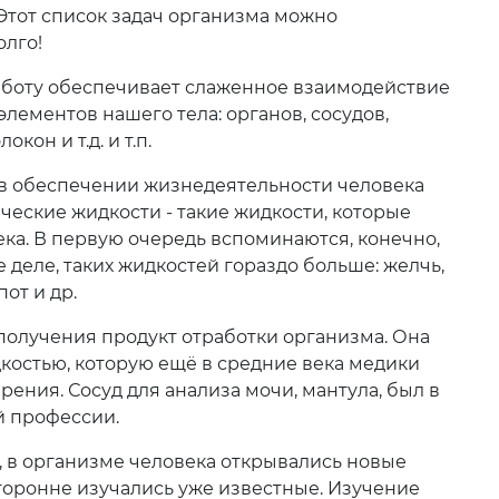
 Этот список задач организма можно
олго!
Жезказган
Жетысай
работу обеспечивает слаженное взаимодействие
лементов нашего тела: органов, сосудов,
кон и т.д. и т.п.
Каскелен
Кокшетау
Костанай
Кызылорда
 в обеспечении жизнедеятельности человека
ческие жидкости - такие жидкости, которые
ка. В первую очередь вспоминаются, конечно,
е деле, таких жидкостей гораздо больше: желчь,
пот и др.
получения продукт отработки организма. Она
костью, которую ещё в средние века медики
рения. Сосуд для анализа мочи, мантула, был в
Петропавловск
й профессии.
 в организме человека открывались новые
торонне изучались уже известные. Изучение