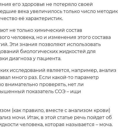
яния его здоровья не потеряло своей
ошедшие века увеличилось только число методик
чество её характеристик.
ют не только химический состав
ого человека, но и изменения этого состава
ий. Эти знания позволяют использовать
дований биологических жидкостей для
ки диагноза у пациента.
ан
Тараз
Темиртау
ская
их исследований является, например, анализ
авал много раз. Если какой-то параметр
о внимательно проверять, нет ли
вышенный показатель СОЭ – ищи
зом (как правило, вместе с анализом крови)
из мочи. Итак, в этой статье речь пойдет об
кости человека, которая называется – моча.