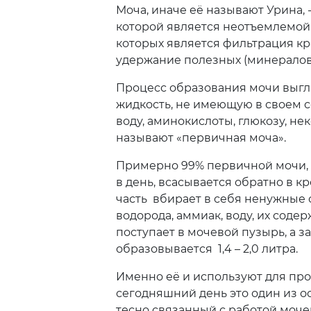
Моча, иначе её называют Урина, 
которой является неотъемлемой 
Ш
которых является фильтрация кр
удержание полезных (минералов,
Шахтинск
Процесс образования мочи выгля
жидкость, не имеющую в своем с
воду, аминокислоты, глюкозу, не
называют «первичная моча».
Примерно 99% первичной мочи, 
в день, всасывается обратно в к
часть вбирает в себя ненужные 
водорода, аммиак, воду, их содер
поступает в мочевой пузырь, а з
образовывается 1,4 – 2,0 литра.
Именно её и используют для про
сегодняшний день это один из о
тесно связанный с работой моче