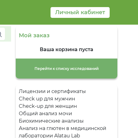
Личный кабинет
cancel
Мой заказ
Ваша корзина пуста
Перейти к списку исследований
А
Б
Ж
Лицензии и сертификаты
К
Check up для мужчин
Л
П
Check-up для женщин
Р
С
Общий анализ мочи
Т
Биохимические анализы
У
Ч
Анализ на глютен в медицинской
Ш
лаборатории Alatau Lab