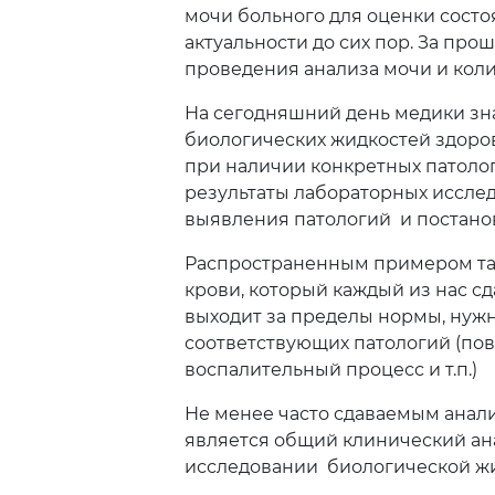
Рудный
мочи больного для оценки состо
актуальности до сих пор. За пр
С
проведения анализа мочи и коли
На сегодняшний день медики зна
Сатпаев
биологических жидкостей здоров
Т
при наличии конкретных патолог
результаты лабораторных иссле
выявления патологий и постанов
Талдыкорг
Туркестан
Распространенным примером так
область
крови, который каждый из нас сд
выходит за пределы нормы, нужн
У
соответствующих патологий (по
воспалительный процесс и т.п.)
Уральск
Не менее часто сдаваемым анали
Ч
является общий клинический анал
исследовании биологической жид
Чунджа