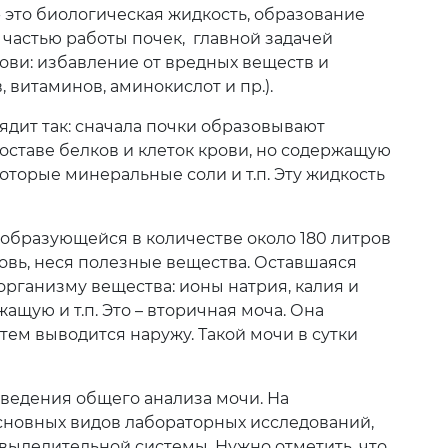
- это биологическая жидкость, образование
частью работы почек, главной задачей
ови: избавление от вредных веществ и
 витаминов, аминокислот и пр.).
Шымкент
дит так: сначала почки образовывают
оставе белков и клеток крови, но содержащую
которые минеральные соли и т.п. Эту жидкость
образующейся в количестве около 180 литров
ровь, неся полезные вещества. Оставшаяся
организму вещества: ионы натрия, калия и
жащую и т.п. Это – вторичная моча. Она
атем выводится наружу. Такой мочи в сутки
ведения общего анализа мочи. На
сновных видов лабораторных исследований,
выделительной системы. Нужно отметить, что