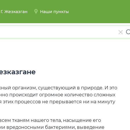
Г.
Жезказган
Наши пункты
е ваш город
езказгане
ая
Актау
Актобе
Астана
Атырау
сложный организм, существующий в природе. И это
енно происходит огромное количество сложных
я этих процессов не прерывается ни на минуту
 всем тканям нашего тела, насыщение его
ыми вредоносными бактериями, выведение