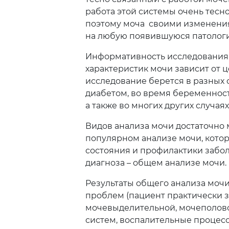
работа этой системы очень тесно
поэтому моча своими изменения
на любую появившуюся патолог
Информативность исследования 
характеристик мочи зависит от ц
исследование берется в разных 
диабетом, во время беременнос
а также во многих других случаях
Видов анализа мочи достаточно 
популярном анализе мочи, котор
состояния и профилактики забол
диагноза – общем анализе мочи.
Результаты общего анализа мочи
проблем (пациент практически з
мочевыделительной, мочеполово
систем, воспалительные процесс