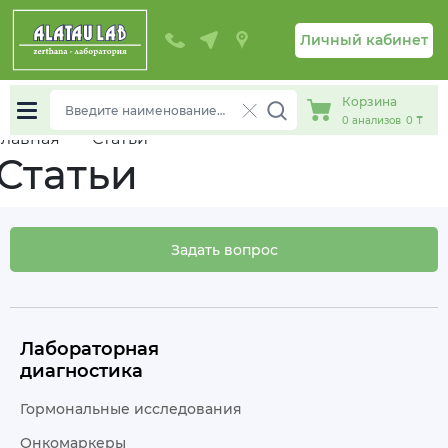
Личный кабинет
Корзина
0
анализов
0 ₸
chevron_right
Главная
Статьи
Статьи
Задать вопрос
Лабораторная
диагностика
Гормональные исследования
Онкомаркеры