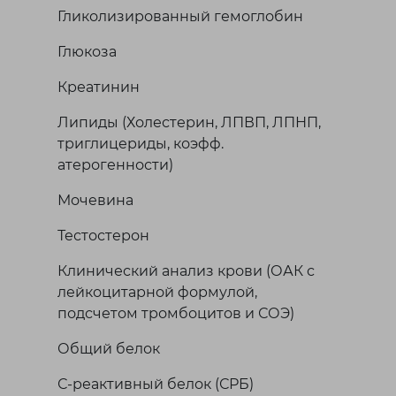
Гликолизированный гемоглобин
Глюкоза
Креатинин
Липиды (Холестерин, ЛПВП, ЛПНП,
триглицериды, коэфф.
атерогенности)
Мочевина
Тестостерон
Клинический анализ крови (ОАК с
лейкоцитарной формулой,
подсчетом тромбоцитов и СОЭ)
Общий белок
С-реактивный белок (СРБ)