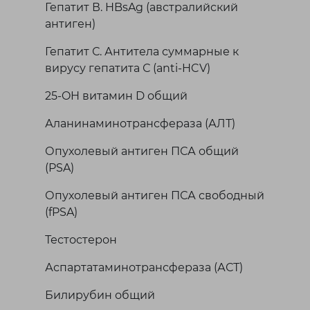
Гепатит В. HBsAg (австралийский
антиген)
Гепатит С. Антитела суммарные к
вирусу гепатита С (anti-HCV)
25-OH витамин D общий
Аланинаминотрансфераза (АЛТ)
Опухолевый антиген ПСА общий
(PSA)
Опухолевый антиген ПСА свободный
(fPSA)
Тестостерон
Аспартатаминотрансфераза (АСТ)
Билирубин общий