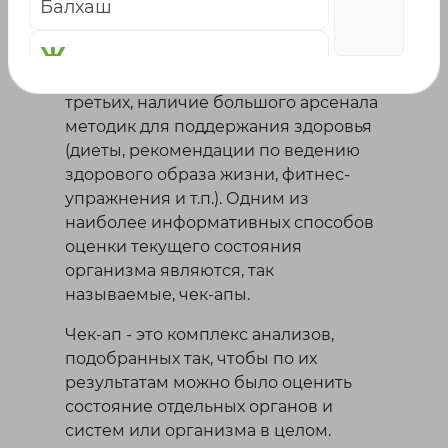
Балхаш
вторых, многие считают, что качество
жизни важно в любом возрасте и
Ж
стараются как можно дольше
сохранить дееспособность. В-
Жаркент
третьих, наличие большого арсенала
Жезказган
методик для поддержания здоровья
Жетысай
(диеты, рекомендации по ведению
здорового образа жизни, фитнес-
К
упражнения и т.п.). Одним из
наиболее информативных способов
оценки текущего состояния
Караганда
организма являются, так
Каскелен
называемые, чек-апы.
Кокшетау
Кордай
Чек-ап - это комплекс анализов,
Костанай
подобранных так, чтобы по их
Кызылорда
результатам можно было оценить
состояние отдельных органов и
Л
систем или организма в целом.