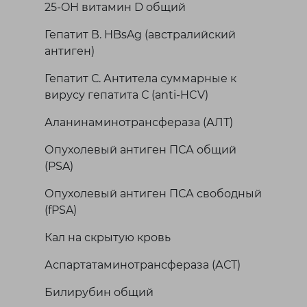
25-OH витамин D общий
Гепатит В. HBsAg (австралийский
антиген)
Гепатит С. Антитела суммарные к
вирусу гепатита С (anti-HCV)
Аланинаминотрансфераза (АЛТ)
Опухолевый антиген ПСА общий
(PSA)
Опухолевый антиген ПСА свободный
(fPSA)
Кал на скрытую кровь
Аспартатаминотрансфераза (АСТ)
Билирубин общий