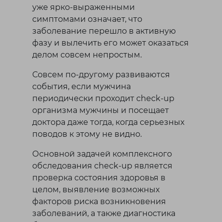
Тараз
уже ярко-выраженными
Темиртау
симптомами означает, что
Туркестанская область
заболевание перешло в активную
фазу и вылечить его может оказаться
У
делом совсем непростым.
Уральск
Совсем по-другому развиваются
события, если мужчина
Ч
периодически проходит check-up
организма мужчины и посещает
Чунджа
доктора даже тогда, когда серьезных
поводов к этому не видно.
Ш
Основной задачей комплексного
обследования check-up является
Шахтинск
проверка состояния здоровья в
Шымкент
целом, выявление возможных
факторов риска возникновения
заболеваний, а также диагностика