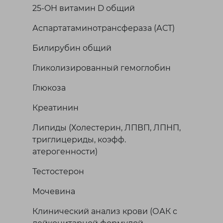
25-OH витамин D общий
Аспартатаминотрансфераза (АСТ)
Билирубин общий
Гликолизированный гемоглобин
Глюкоза
Креатинин
Липиды (Холестерин, ЛПВП, ЛПНП,
триглицериды, коэфф.
атерогенности)
Тестостерон
Мочевина
Клинический анализ крови (ОАК с