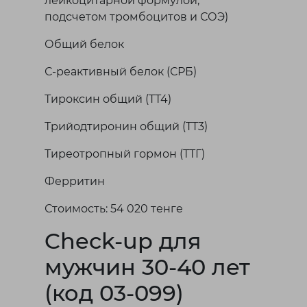
лейкоцитарной формулой,
подсчетом тромбоцитов и СОЭ)
Общий белок
С-реактивный белок (СРБ)
Тироксин общий (TТ4)
Трийодтиронин общий (TT3)
Тиреотропный гормон (ТТГ)
Ферритин
Стоимость: 54 020 тенге
Check-up для
мужчин 30-40 лет
(код 03-099)