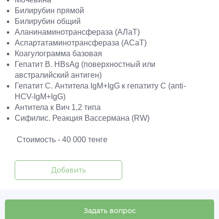
Билирубин прямой
Билирубин общий
Аланинаминотрансфераза (АЛаТ)
Аспартатаминотрансфераза (АСаТ)
Коагулограмма базовая
Гепатит В. HBsAg (поверхностный или
австралийский антиген)
Гепатит С. Антитела IgM+IgG к гепатиту С (anti-
HCV-IgM+IgG)
Антитела к Вич 1,2 типа
Сифилис. Реакция Вассермана (RW)
Стоимость - 40 000 тенге
Добавить
Задать вопрос