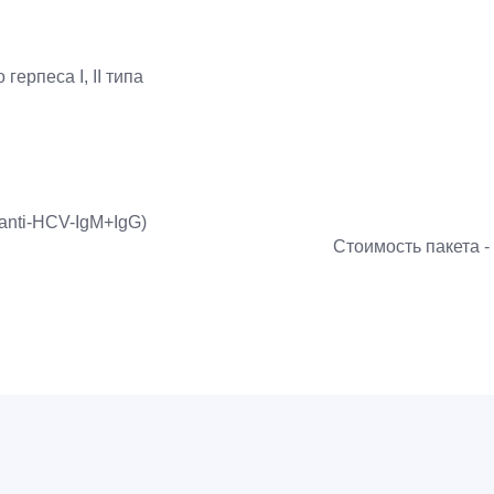
герпеса I, II типа
(anti-HCV-IgM+IgG)
тоимость пакета -