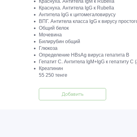
Краснуха. Антитела IgM к Rubella
Краснуха. Антитела IgG к Rubella
Антитела IgG к цитомегаловирусу
ВПГ. Антитела класса IgG к вирусу простого 
Общий белок
Мочевина
Билирубин общий
Глюкоза
Определение HBsAg вируса гепатита B
Гепатит С. Антитела IgM+IgG к гепатиту С 
Креатинин С
55 250 тенге
Добавить