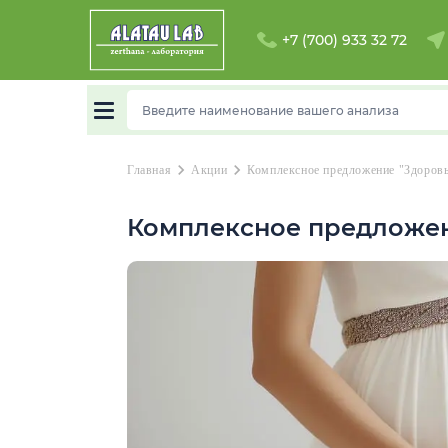
+7 (700) 933 32 72
chevron_right
chevron_right
Главная
Акции
Комплексное предложение "Здоров
Комплексное предложен