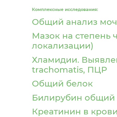
Т
Комплексные исследования:
Талдыкорг
Общий анализ моч
Туркестан
область
Мазок на степень 
У
локализации)
Уральск
Хламидии. Выявле
Ч
trachomatis, ПЦР
Чунджа
Общий белок
Ш
Билирубин общий
Шахтинск
Креатинин в кров