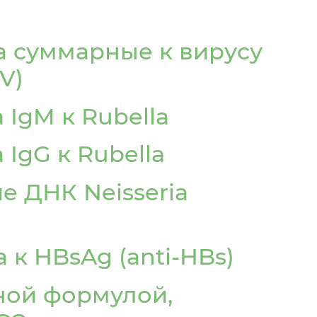
ла суммарные к вирусу
V)
 IgM к Rubella
 IgG к Rubella
е ДНК Neisseria
а к HBsAg (anti-HBs)
ной формулой,