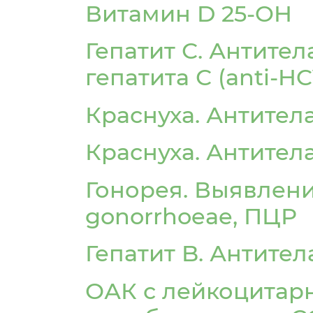
Витамин D 25-OH
Гепатит С. Антите
гепатита С (anti-HC
Краснуха. Антитела
Краснуха. Антитела
Гонорея. Выявлени
gonorrhoeae, ПЦР
Гепатит B. Антител
ОАК с лейкоцитар