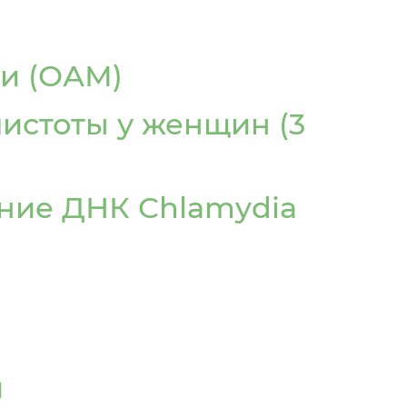
ан
Тараз
Темиртау
и (ОАМ)
ская
чистоты у женщин (3
ние ДНК Chlamydia
Шымкент
и