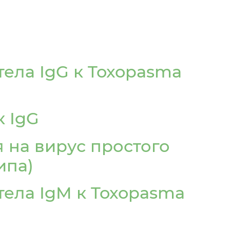
тела IgG к Toxopasma
 IgG
 на вирус простого
ипа)
тела IgM к Toxopasma