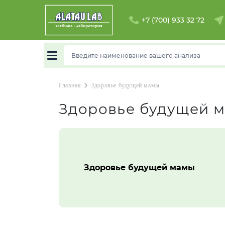
Кордай
+7 (700) 933 32 72
Л
Лисаковск
П
chevron_right
Главная
Здоровье будущей мамы
Здоровье будущей 
Павлодар
Р
Рудный
Здоровье будущей мамы
С
Сатпаев