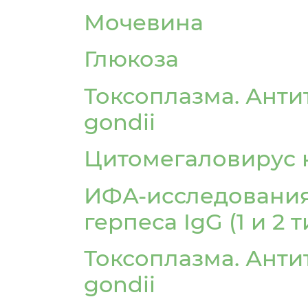
Мочевина
Глюкоза
Токсоплазма. Анти
gondii
Цитомегаловирус к
ИФА-исследования
герпеса IgG (1 и 2 т
Токсоплазма. Анти
gondii