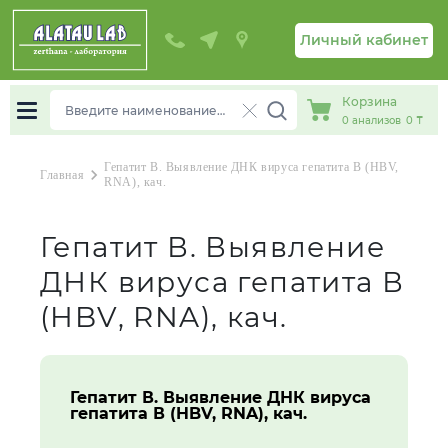
Личный кабинет
Корзина
0
анализов
0 ₸
Гепатит В. Выявление ДНК вируса гепатита В (HBV,
chevron_right
Главная
RNA), кач.
Гепатит В. Выявление
ДНК вируса гепатита В
(HBV, RNA), кач.
Гепатит В. Выявление ДНК вируса
гепатита В (HBV, RNA), кач.