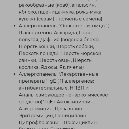
ракообразные (краб), апельсин,
яблоко, пшеница-мука, рожь-мука,
кунжут (сезам) - толченые семена)
Аллергопанель: "Опасные питомцы"(
11 аллергенов: Аскарида, Перо
попугая, Дафния (водяная блоха),
Шерсть кошки, Шерсть собаки,
Перхоть лошади, Шерсть морской
свинки, Шерсть овцы, Шерсть
кролика, Яд осы, Яд пчелы)
Аллергопанель: "Лекарственные
препараты" IgE ( 11 аллергенов:
антибактериальные, НПВП и
Анальгезирующее ненаркотическое
средство)" IgE ( Амоксициллин,
Азитромицин, Цефазолин,
Эритромицин, Пенициллин,
Ципрофлоксацин, Доксициклин,