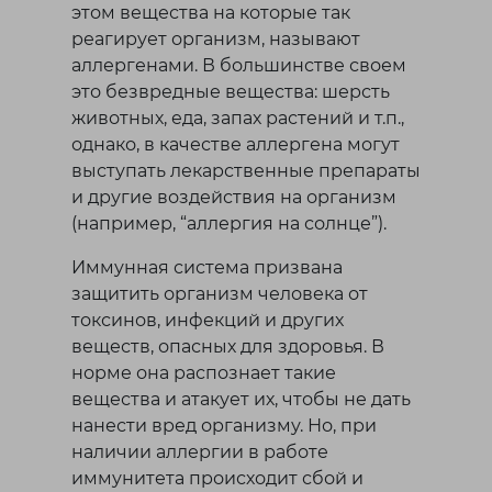
Тараз
этом вещества на которые так
Темиртау
реагирует организм, называют
Туркестанская область
аллергенами. В большинстве своем
это безвредные вещества: шерсть
У
животных, еда, запах растений и т.п.,
однако, в качестве аллергена могут
Уральск
выступать лекарственные препараты
и другие воздействия на организм
Ч
(например, “аллергия на солнце”).
Иммунная система призвана
Чунджа
защитить организм человека от
токсинов, инфекций и других
Ш
веществ, опасных для здоровья. В
норме она распознает такие
Шахтинск
вещества и атакует их, чтобы не дать
Шымкент
нанести вред организму. Но, при
наличии аллергии в работе
иммунитета происходит сбой и