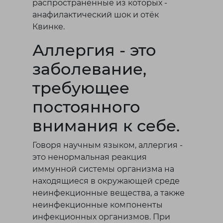
распространенные из которых -
Лисаковск
анафилактический шок и отёк
Квинке.
П
Аллергия - это
Павлодар
заболевание,
Петропавловск
требующее
Р
постоянного
Рудный
внимания к себе.
С
Говоря научным языком, аллергия -
это ненормальная реакция
Сатпаев
иммунной системы организма на
находящиеся в окружающей среде
Т
неинфекционные вещества, а также
неинфекционные компоненты
Талдыкорган
инфекционных организмов. При