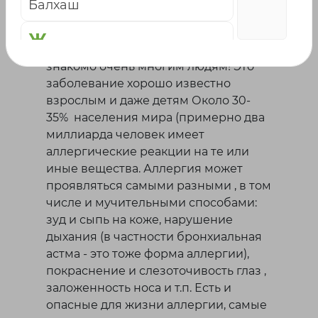
Балхаш
Ж
К сожалению, слово “аллергия”
знакомо очень многим людям! Это
Жаркент
заболевание хорошо известно
Жезказган
взрослым и даже детям Около 30-
Жетысай
35% населения мира (примерно два
миллиарда человек имеет
К
аллергические реакции на те или
иные вещества. Аллергия может
Караганда
проявляться самыми разными , в том
Каскелен
числе и мучительными способами:
Кокшетау
зуд и сыпь на коже, нарушение
Кордай
дыхания (в частности бронхиальная
Костанай
астма - это тоже форма аллергии),
Кызылорда
покраснение и слезоточивость глаз ,
заложенность носа и т.п. Есть и
Л
опасные для жизни аллергии, самые