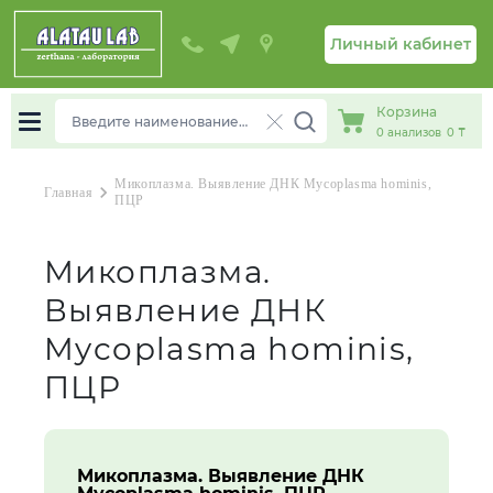
Личный кабинет
Корзина
0
анализов
0 ₸
Микоплазма. Выявление ДНК Mycoplasma hominis,
chevron_right
Главная
ПЦР
Микоплазма.
Выявление ДНК
Mycoplasma hominis,
ПЦР
Микоплазма. Выявление ДНК