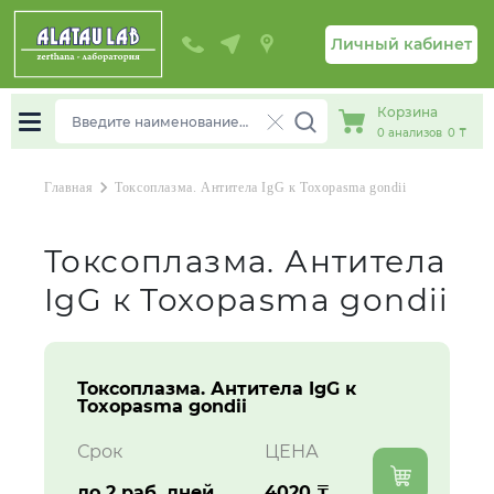
Личный кабинет
Корзина
0
анализов
0 ₸
chevron_right
Главная
Токсоплазма. Антитела IgG к Toxopasma gondii
Токсоплазма. Антитела
IgG к Toxopasma gondii
Токсоплазма. Антитела IgG к
Toxopasma gondii
Срок
ЦЕНА
до 2 раб. дней
4020 ₸.