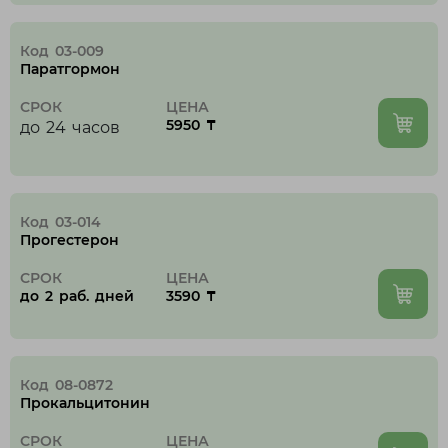
Балхаш
Ж
Код 03-009
Паратгормон
Жаркент
СРОК
ЦЕНА
5950 ₸
Жезказган
до 24 часов
Жетысай
К
Код 03-014
Прогестерон
Караганда
Каскелен
СРОК
ЦЕНА
Кокшетау
до 2 раб. дней
3590 ₸
Кордай
Костанай
Кызылорда
Код 08-0872
Прокальцитонин
Л
СРОК
ЦЕНА