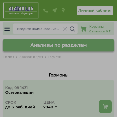
Личный кабинет
Выберите ваш город
cancel
Корзина
0
анализов
0 ₸
Анализы по разделам
А
chevron_right
chevron_right
Главная
Анализы и цены
Гормоны
Акмолинская область
А
Актау
Б
Ж
Актобе
Гормоны
К
Алматы
Л
П
Астана
Код 08-1431
Р
Остеокальцин
Атырау
С
Т
У
СРОК
ЦЕНА
Б
Ч
до 3 раб. дней
7940 ₸
Ш