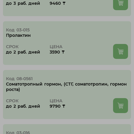
до 3 раб. дней
9460 ₸
Лисаковск
П
Код 03-015
Павлодар
Пролактин
Петропавловск
СРОК
ЦЕНА
до 2 раб. дней
3590 ₸
Р
Рудный
Код 08-0561
С
Соматотропный гормон, (СТГ, соматотропин, гормон
роста)
Сатпаев
СРОК
ЦЕНА
до 2 раб. дней
9790 ₸
Т
Талдыкорган
Код 03-016