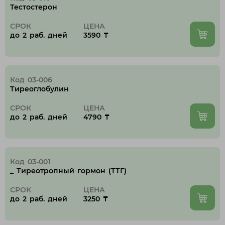
Тараз
Тестостерон
Темиртау
СРОК
Туркестанская область
ЦЕНА
до 2 раб. дней
3590 ₸
У
Уральск
Код 03-006
Тиреоглобулин
Ч
СРОК
ЦЕНА
до 2 раб. дней
4790 ₸
Чунджа
Ш
Код 03-001
_ Тиреотропный гормон (ТТГ)
Шахтинск
Шымкент
СРОК
ЦЕНА
до 2 раб. дней
3250 ₸