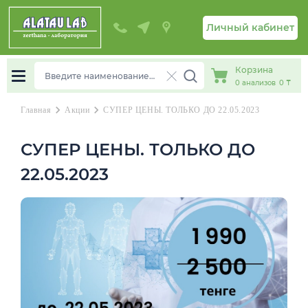
Личный кабинет
Корзина
0
анализов
0 ₸
chevron_right
chevron_right
Главная
Акции
СУПЕР ЦЕНЫ. ТОЛЬКО ДО 22.05.2023
СУПЕР ЦЕНЫ. ТОЛЬКО ДО
22.05.2023