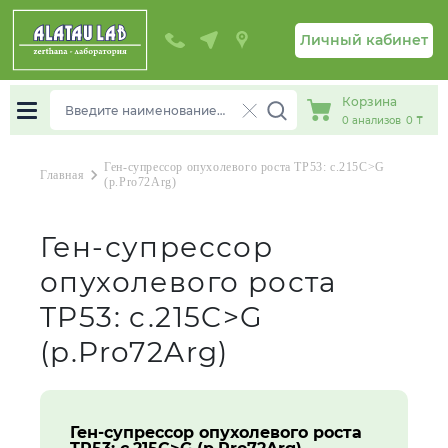
Личный кабинет
Корзина
0
анализов
0 ₸
Ген-супрессор опухолевого роста TP53: c.215C>G
chevron_right
Главная
(p.Pro72Arg)
Ген-супрессор
опухолевого роста
TP53: c.215C>G
(p.Pro72Arg)
Ген-супрессор опухолевого роста