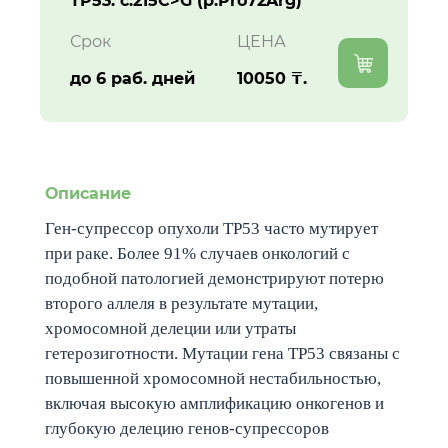
TP53: c.215C>G (p.Pro72Arg)
Срок
ЦЕНА
до 6 раб. дней
10050 ₸.
Описание
Ген-супрессор опухоли TP53 часто мутирует
при раке. Более 91% случаев онкологий с
подобной патологией демонстрируют потерю
второго аллеля в результате мутации,
хромосомной делеции или утраты
гетерозиготности. Мутации гена TP53 связаны с
повышенной хромосомной нестабильностью,
включая высокую амплификацию онкогенов и
глубокую делецию генов-супрессоров