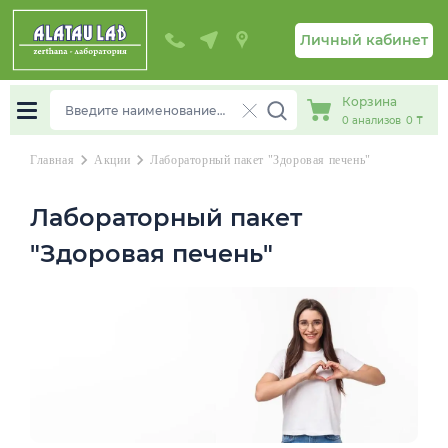
Личный кабинет
Корзина
0
анализов
0 ₸
chevron_right
chevron_right
Главная
Акции
Лабораторный пакет "Здоровая печень"
Лабораторный пакет
"Здоровая печень"