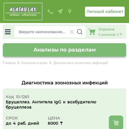
Личный кабинет
Корзина
0
анализов
0 ₸
Анализы по разделам
chevron_right
chevron_right
Главная
Анализы и цены
Диагностика зоонозных инфекций
Диагностика зоонозных инфекций
Код 10-1261
Бруцеллез. Антитела IgG к возбудителю
бруцеллеза
СРОК
ЦЕНА
до 4 раб. дней
6000 ₸